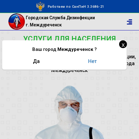
Работаем по СанПиН 3.3686-21
Городская Служба Дезинфекции
г. Междуреченск
УСЛУГИ ДЛЯ НАСЕЛЕНИЯ
х
Ваш город
Междуреченск
?
Профессиональные услуги дезинсекции, дератизации,
Да
Нет
дезинфекции и дезодорации для частных лиц города
Междуреченск